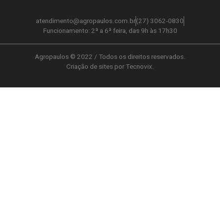
atendimento@agropaulos.com.br
(27) 3062-0830
Funcionamento: 2ª a 6ª feira, das 9h às 17h30
Agropaulos © 2022 / Todos os direitos reservados.
Criação de sites por Tecnovix.