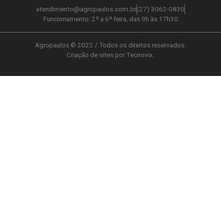
atendimento@agropaulos.com.br
(27) 3062-0830
Funcionamento: 2ª a 6ª feira, das 9h às 17h30
Agropaulos © 2022 / Todos os direitos reservados.
Criação de sites por Tecnovix.