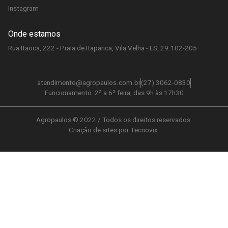
Instagram
Onde estamos
Rua Itaoca, 222 - Praia de Itaparica, Vila Velha - ES, 29.102-205
atendimento@agropaulos.com.br
(27) 3062-0830
Funcionamento: 2ª a 6ª feira, das 9h às 17h30
Agropaulos © 2022 / Todos os direitos reservados.
Criação de sites por Tecnovix.