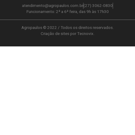
atendimento@agropaulos.com.br
(27) 3062-0830
Funcionamento: 2ª a 6ª feira, das 9h às 17h30
Agropaulos © 2022 / Todos os direitos reservados.
Criação de sites por Tecnovix.