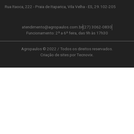
Rua Itaoca, 222 - Praia de Itaparica, Vila Velha - ES, 29.102-205
atendimento@agropaulos.com.br
(27) 3062-0830
Funcionamento: 2ª a 6ª feira, das 9h às 17h30
Agropaulos © 2022 / Todos os direitos reservados.
Criação de sites por Tecnovix.