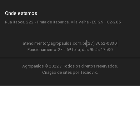
Onde estamos
Rua Itaoca, 222 - Praia de Itaparica, Vila Velha - ES, 29.102-205
atendimento@agropaulos.com.br
(27) 3062-0830
Funcionamento: 2ª a 6ª feira, das 9h às 17h30
Agropaulos © 2022 / Todos os direitos reservados.
Criação de sites por Tecnovix.